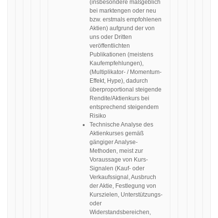
(insbesondere maßgeblich
bei marktengen oder neu
bzw. erstmals empfohlenen
Aktien) aufgrund der von
uns oder Dritten
veröffentlichten
Publikationen (meistens
Kaufempfehlungen),
(Multiplikator- / Momentum-
Effekt, Hype), dadurch
überproportional steigende
Rendite/Aktienkurs bei
entsprechend steigendem
Risiko
Technische Analyse des
Aktienkurses gemäß
gängiger Analyse-
Methoden, meist zur
Voraussage von Kurs-
Signalen (Kauf- oder
Verkaufssignal, Ausbruch
der Aktie, Festlegung von
Kurszielen, Unterstützungs-
oder
Widerstandsbereichen,