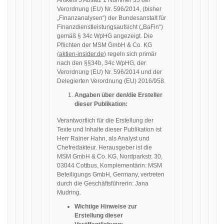
Artikels 3 Absatz 1 Nummer 35 der
Verordnung (EU) Nr. 596/2014, (bisher
„Finanzanalysen“) der Bundesanstalt für
Finanzdienstleistungsaufsicht („BaFin“)
gemäß § 34c WpHG angezeigt. Die
Pflichten der MSM GmbH & Co. KG
(
aktien-insider.de
) regeln sich primär
nach den §§34b, 34c WpHG, der
Verordnung (EU) Nr. 596/2014 und der
Delegierten Verordnung (EU) 2016/958.
Angaben über den/die Ersteller
dieser Publikation:
Verantwortlich für die Erstellung der
Texte und Inhalte dieser Publikation ist
Herr Rainer Hahn, als Analyst und
Chefredakteur. Herausgeber ist die
MSM GmbH & Co. KG, Nordparkstr. 30,
03044 Cottbus, Komplementärin: MSM
Beteiligungs GmbH, Germany, vertreten
durch die Geschäftsführerin: Jana
Mudring.
Wichtige Hinweise zur
Erstellung dieser