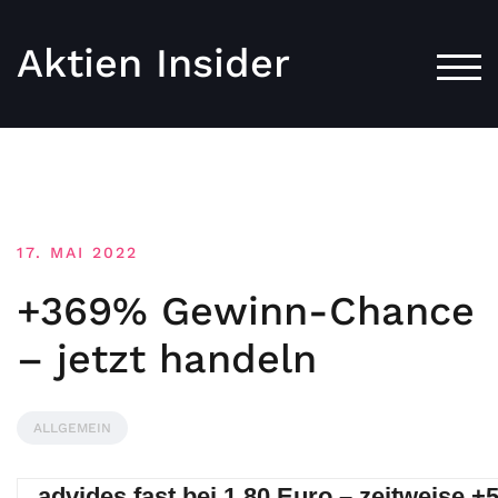
Aktien Insider
TOG
17. MAI 2022
+369% Gewinn-Chance
– jetzt handeln
ALLGEMEIN
advides fast bei 1,80 Euro – zeitweise 