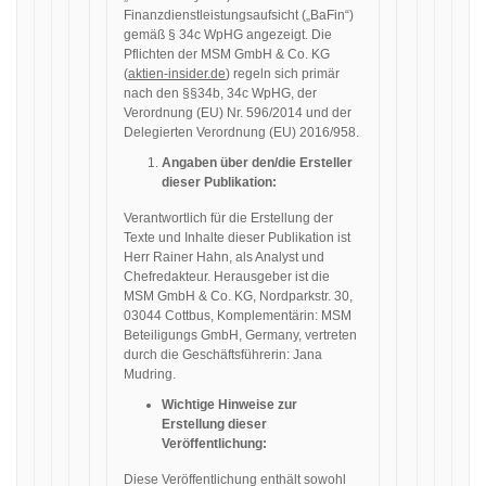
Finanzdienstleistungsaufsicht („BaFin“)
gemäß § 34c WpHG angezeigt. Die
Pflichten der MSM GmbH & Co. KG
(
aktien-insider.de
) regeln sich primär
nach den §§34b, 34c WpHG, der
Verordnung (EU) Nr. 596/2014 und der
Delegierten Verordnung (EU) 2016/958.
Angaben über den/die Ersteller
dieser Publikation:
Verantwortlich für die Erstellung der
Texte und Inhalte dieser Publikation ist
Herr Rainer Hahn, als Analyst und
Chefredakteur. Herausgeber ist die
MSM GmbH & Co. KG, Nordparkstr. 30,
03044 Cottbus, Komplementärin: MSM
Beteiligungs GmbH, Germany, vertreten
durch die Geschäftsführerin: Jana
Mudring.
Wichtige Hinweise zur
Erstellung dieser
Veröffentlichung:
Diese Veröffentlichung enthält sowohl