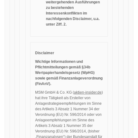
weitergehenden Ausführungen
zu bestehenden
Interessenkonflikten im
nachfolgenden Disclaimer, u.a.
unter Ziff. 2.
Disclaimer
Wichtige Informationen und
Pflichtmitteilungen gemäß §34b
Wertpapierhandelsgesetz (WpHG)
sowie gemäß Finanzanlageverordnung
(FinAnV).
MSM GmbH & Co. KG (
aktien-insider.de
)
hat ihre Tätigkeit als Ersteller von
Anlagestrategieempfehlungen im Sinne
des Artikels 3 Absatz 1 Nummer 34 der
Verordnung (EU) Nr. 596/2014 oder von
Anlageempfehlungen im Sinne des
Artikels 3 Absatz 1 Nummer 35 der
Verordnung (EU) Nr. 596/2014, (bisher
„Finanzanalysen“) der Bundesanstalt für