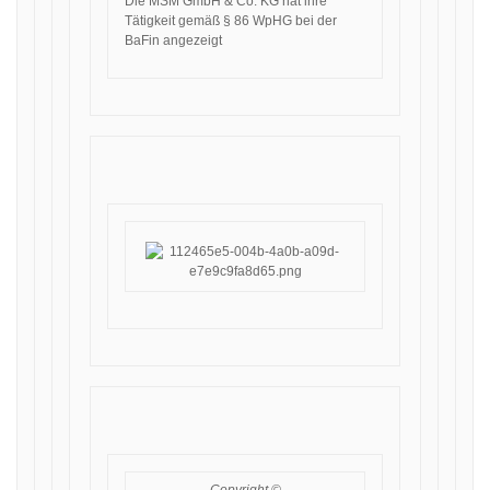
Die MSM GmbH & Co. KG hat ihre
Tätigkeit gemäß § 86 WpHG bei der
BaFin angezeigt