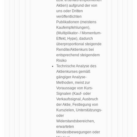
bzw. erstmals empfohlenen
Aktien) aufgrund der von
uns oder Dritten
veröffentlichten
Publikationen (meistens
Kaufempfehlungen),
(Multiplikator- / Momentum-
Effekt, Hype), dadurch
überproportional steigende
Rendite/Aktienkurs bei
entsprechend steigendem
Risiko
Technische Analyse des
Aktienkurses gemäß
gängiger Analyse-
Methoden, meist zur
Voraussage von Kurs-
Signalen (Kauf- oder
Verkaufssignal, Ausbruch
der Aktie, Festlegung von
Kurszielen, Unterstützungs-
oder
Widerstandsbereichen,
erwarteten
Mindestbewegungen oder